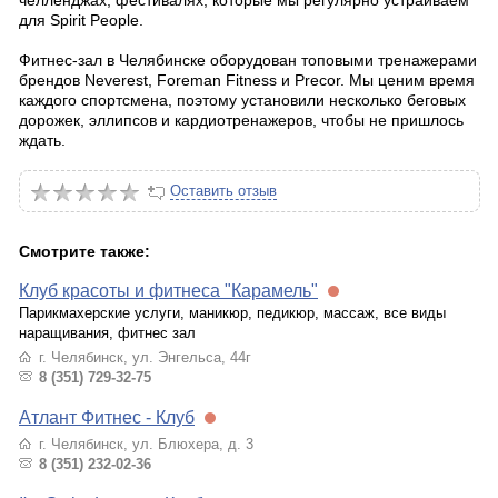
челленджах, фестивалях, которые мы регулярно устраиваем
для Spirit People.
Фитнес-зал в Челябинске оборудован топовыми тренажерами
брендов Neverest, Foreman Fitness и Precor. Мы ценим время
каждого спортсмена, поэтому установили несколько беговых
дорожек, эллипсов и кардиотренажеров, чтобы не пришлось
ждать.
Оставить отзыв
Смотрите также:
Клуб красоты и фитнеса "Карамель"
Парикмахерские услуги, маникюр, педикюр, массаж, все виды
наращивания, фитнес зал
г. Челябинск, ул. Энгельса, 44г
8 (351) 729-32-75
Атлант Фитнес - Клуб
г. Челябинск, ул. Блюхера, д. 3
8 (351) 232-02-36