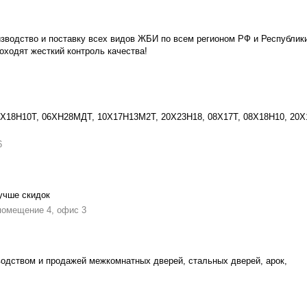
водство и поставку всех видов ЖБИ по всем регионом РФ и Республик
оходят жесткий контроль качества!
2Х18Н10Т, 06ХН28МДТ, 10Х17Н13М2Т, 20Х23Н18, 08Х17Т, 08Х18Н10, 20Х
6
учше скидок
 помещение 4, офис 3
водством и продажей межкомнатных дверей, стальных дверей, арок,