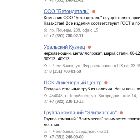
+7 (351) 248-11-02
ООО "Бетондеталь"
Компания ООО "Бетондеталь" осуществляет произ
Казахстан! Все изделия соответствуют ГОСТ и пр
пр. Победы, 238, офис 15
+7 (351) 700-02-11
Уральский Кузнец
нержавеющий, металлопрокат, марка стали, 08-1
30Х13, 40Х13....
г. Челябинск, ул. Ферросплавная д128 оф.33.0
8 (351) 700-01-50
ПСК Инженерный Центр
Продажа стальных труб из наличия. Наши цены л
454048, г. Челябинск, ул. Загородная, дом 14,
+7 (922) 230-13-33
Группа компаний "Элитмассив"
Группа компаний "Элитмассив" занимается произ
лестниц.
г. Челябинск, Свердловский 31
+7 (351) 248-09-00