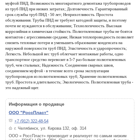
муфтой ПНД; Возможность многократного демонтажа трубопроводов
из труб ПНД при низких затратах; Долговечность. Гарантированный
срок службы труб ПНД - 50 лет; Неприхотливость. Простота
обслуживания. Трубы ПНД не требуют катодной защиты, и поэтому
почти не нуждаются в обслуживании; Технологичность. Высокая
коррозийная и химическая стойкость. Полиэтиленовые трубы не боятся
контактов с агрессивными средами; Низкая теплопроводность позволяет
снизить тепловые потери и уменьшить образование конденсата на
наружной поверхности труб ПНД; Эластичность и ударопрочность;
Легкость. Небольшой вес труб облегчает монтажные работы, одно
транспортное средство перевозит в 5-7 раз больше полиэтиленовых
труб, чем стальных; Надежность. Соединения сварных швов,
соединением муфтой - в течение всего срока эксплуатации
трубопроводов из полиэтиленовых труб; Хранение полиэтиленовых
труб. Простота и длительность; Экологичность. Полиэтиленовая труба -
это надежный щит.
Информация о продавце
ООО "РоссПласт"
+7 (912) 322-48-54
г. Челябинск, ул. Кирова 132, оф. 314
ООО « РоссПласт» производит и реализует по самым низким