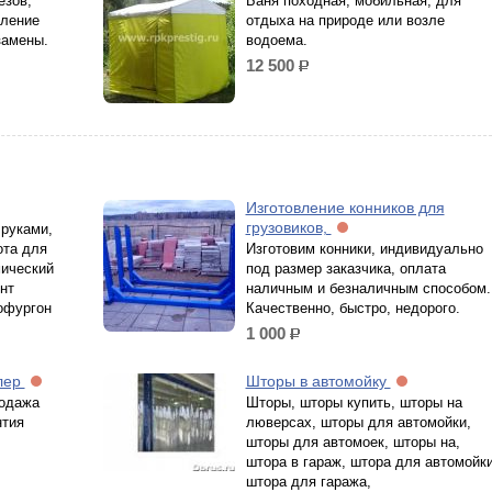
езов,
Баня походная, мобильная, для
вление
отдыха на природе или возле
замены.
водоема.
12 500
р.
Изготовление конников для
грузовиков,
 руками,
ота для
Изготовим конники, индивидуально
мический
под размер заказчика, оплата
нт
наличным и безналичным способом.
офургон
Качественно, быстро, недорого.
1 000
р.
лер
Шторы в автомойку
родажа
Шторы, шторы купить, шторы на
нтия
люверсах, шторы для автомойки,
шторы для автомоек, шторы на,
штора в гараж, штора для автомойки
штора для гаража,