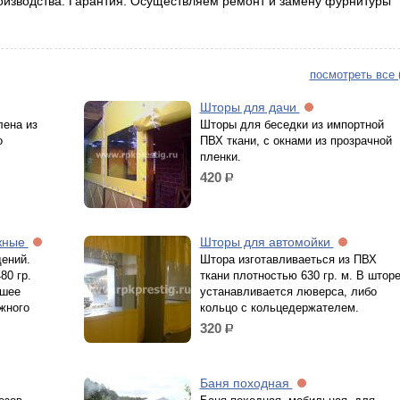
оизводства. Гарантия. Осуществляем ремонт и замену фурнитуры
посмотреть все 
Шторы для дачи
лена из
Шторы для беседки из импортной
о
ПВХ ткани, с окнами из прозрачной
пленки.
420
р.
ажные
Шторы для автомойки
ений.
Штора изготавливаеться из ПВХ
80 гр.
ткани плотностью 630 гр. м. В штор
чшее
устанавливается люверса, либо
жного
кольцо с кольцедержателем.
320
р.
Баня походная