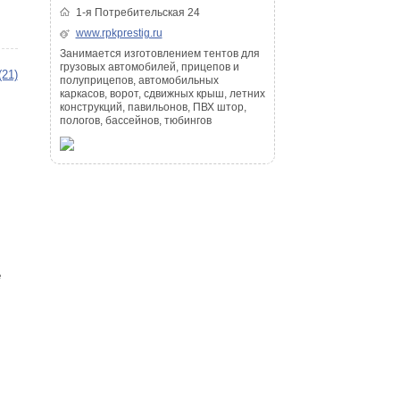
1-я Потребительская 24
www.rpkprestig.ru
Занимается изготовлением тентов для
грузовых автомобилей, прицепов и
(21)
полуприцепов, автомобильных
каркасов, ворот, сдвижных крыш, летних
конструкций, павильонов, ПВХ штор,
пологов, бассейнов, тюбингов
е