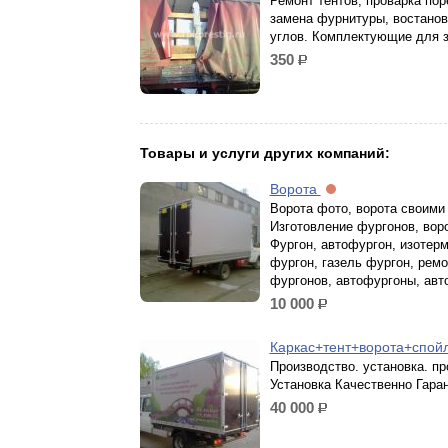
Ремонт тентов, проварка пор
замена фурнитуры, востано
углов. Комплектующие для 
350
р.
Товары и услуги других компаний:
Ворота
Ворота фото, ворота своими
Изготовление фургонов, вор
Фургон, автофургон, изотер
фургон, газель фургон, ремо
фургонов, автофургоны, авт
10 000
р.
Каркас+тент+ворота+спой
Производство. установка. п
Установка Качественно Гара
40 000
р.