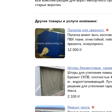
Все комплектующие для ворот импортного пр
старых воротин.
Другие товары и услуги компании:
Палатка для сварного
Палатка может быть изготов
ПВХ ткани, огнестойкой, либ
брезента, огнеупорного.
12 000
р.
Шторы брезентовые, гар
Шторы для утепления помещ
Брезент СКПВ, плотностью 4
м., водоотталкивающий. Лу
решение для утепления гара
бокса.
2 100
р.
Ремонт тента