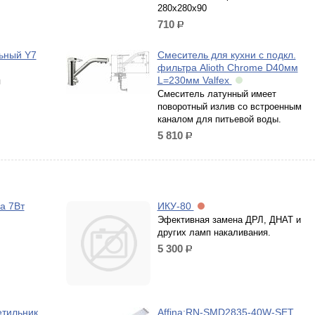
280х280х90
710
р.
ьный Y7
Смеситель для кухни с подкл.
фильтра Alioth Chrome D40мм
L=230мм Valfex
я
Смеситель латунный имеет
поворотный излив со встроенным
каналом для питьевой воды.
5 810
р.
а 7Вт
ИКУ-80
Эфективная замена ДРЛ, ДНАТ и
других ламп накаливания.
5 300
р.
етильник
Affina:RN-SMD2835-40W-SET