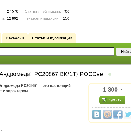
27 576
Статьи и публикации:
706
ги:
12 802
Тендеры и вакансии:
150
Вакансии
Статьи и публикации
("Андромеда" РС20867 BK/1T) РОССвет
Андромеда РС20867 — это настоящий
1 300
р.
т с характером.
Купить