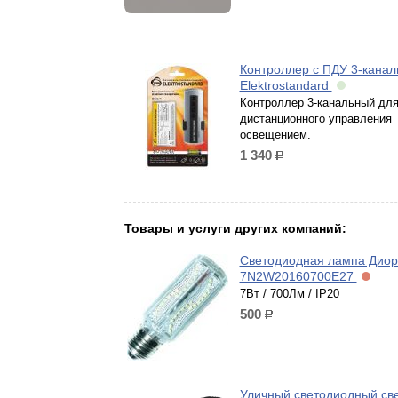
Контроллер с ПДУ 3-канал
Elektrostandard
Контроллер 3-канальный дл
дистанционного управления
освещением.
1 340
р.
Товары и услуги других компаний:
Светодиодная лампа Диор
7N2W20160700E27
7Вт / 700Лм / IP20
500
р.
Уличный светодиодный св