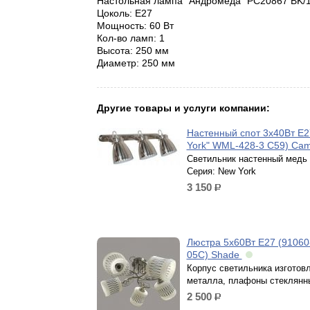
Настольная лампа "Андромеда" РС20867 BK/
Цоколь: E27
Мощность: 60 Вт
Кол-во ламп: 1
Высота: 250 мм
Диаметр: 250 мм
Другие товары и услуги компании:
Настенный спот 3х40Вт Е2
York" WML-428-3 С59) Cam
Светильник настенный медь 
Серия: New York
3 150
р.
Люстра 5х60Вт Е27 (91060-
05С) Shade
Корпус светильника изготовл
металла, плафоны стеклянн
2 500
р.