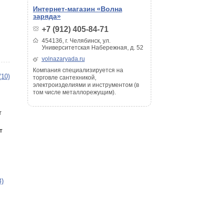
Интернет-магазин «Волна
заряда»
+7 (912) 405-84-71
454136, г. Челябинск, ул.
Университетская Набережная, д. 52
volnazaryada.ru
Компания специализируется на
(10)
торговле сантехникой,
электроизделиями и инструментом (в
том числе металлорежущим).
т
т
3)