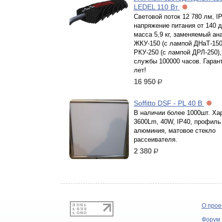
LEDEL 110 Вт
Световой поток 12 780 лм, IP
напряжение питания от 140 д
масса 5,9 кг, заменяемый ана
ЖКУ-150 (с лампой ДНаТ-150
РКУ-250 (с лампой ДРЛ-250),
службы 100000 часов. Гаран
лет!
16 950
р.
Soffitto DSF - PL 40 B
В наличии более 1000шт. Хар
3600Lm, 40W, IP40, профиль
алюминия, матовое стекло
рассеивателя.
2 380
р.
О прое
Форум