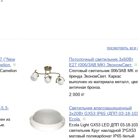
1T
посмотреть все 
7 ("New
Потолочный светильник 3х60Вт
elion
Е27 (006/3AB MK) ЭкономСвет
Camelion
Спотовый светильник 006/3AB MK о
бренда ЭкономСвет. Каркас
выполнен из материала металл, цве
античная бронза.
2 000
р.
5.3-
Светильник влагозащищенный
3х20Вт GX53 IP65 (ДПП 03-18-10
Ecola
ен из
ые.
Ecola Light GX53 LED ДПП 03-18-103
светильник Круг накладной 3*GX53
матовый поликарбонат IP65 белый