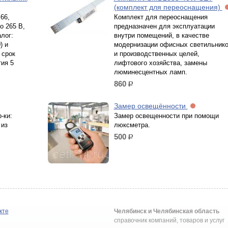
(комплект для переоснащения)
66,
Комплект для переоснащения
о 265 В,
предназначен для эксплуатации
лог:
внутри помещений, в качестве
) и
модернизации офисных светильник
 срок
и производственных целей,
тия 5
лифтового хозяйства, замены
люминесцентных ламп.
860
р.
Замер освещённости
-ки:
Замер освещенности при помощи
 из
люксметра.
500
р.
кте
Челябинск и Челябинская область
справочник компаний, товаров и услуг