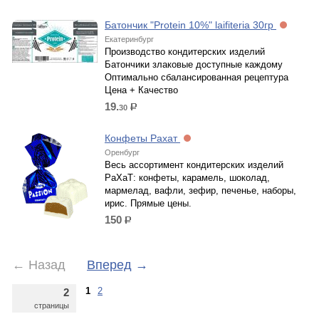
Батончик "Protein 10%" laifiteria 30гр
Екатеринбург
Производство кондитерских изделий
Батончики злаковые доступные каждому
Оптимально сбалансированная рецептура
Цена + Качество
19.
30
р.
Конфеты Рахат
Оренбург
Весь ассортимент кондитерских изделий
РаХаТ: конфеты, карамель, шоколад,
мармелад, вафли, зефир, печенье, наборы,
ирис. Прямые цены.
150
р.
←
Назад
Вперед
→
1
2
2
страницы