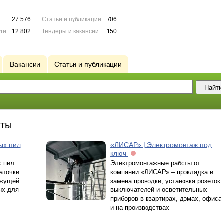
27 576
Статьи и публикации:
706
ги:
12 802
Тендеры и вакансии:
150
Вакансии
Статьи и публикации
оты
ых пил
«ЛИСАР» | Электромонтаж под
ключ
х пил
Электромонтажные работы от
аточки
компании «ЛИСАР» – прокладка и
ежущей
замена проводки, установка розеток
ых для
выключателей и осветительных
приборов в квартирах, домах, офис
и на производствах