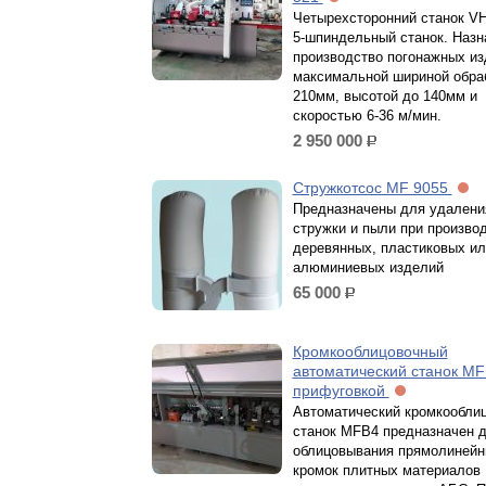
Четырехсторонний станок V
5-шпиндельный станок. Назн
производство погонажных из
максимальной шириной обра
210мм, высотой до 140мм и
скоростью 6-36 м/мин.
2 950 000
р.
Стружкотсос MF 9055
Предназначены для удалени
стружки и пыли при произво
деревянных, пластиковых ил
алюминиевых изделий
65 000
р.
Кромкооблицовочный
автоматический станок MF
прифуговкой
Автоматический кромкообли
станок MFB4 предназначен 
облицовывания прямолиней
кромок плитных материалов