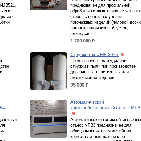
H-MB521,
предназначен для профильной
ачение -
обработки пиломатериала с четырех
делий с
сторон с целью получения
ботки
погонажных изделий (половой доски
вагонки, наличников, брусков,
плинтуса/
1 700 000
р.
Стружкоотсос MF 9075
я
Предназначены для удаления
дстве
стружки и пыли при производстве
и
деревянных, пластиковых или
алюминиевых изделий
95 000
р.
Автоматический
B4 с
кромкооблицовочный станок MFB
цовочный
Автоматический кромкооблицовочны
для
станок MFB3 предназначен для
ных
облицовывания прямолинейных
кромок плитных материалов