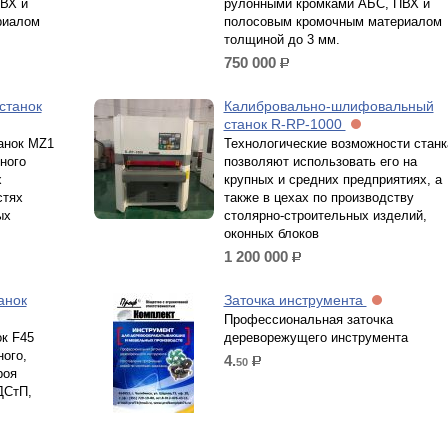
ВХ и
рулонными кромками АБС, ПВХ и
риалом
полосовым кромочным материалом
толщиной до 3 мм.
750 000
р.
станок
Калибровально-шлифовальный
станок R-RP-1000
анок MZ1
Технологические возможности станк
ного
позволяют использовать его на
х
крупных и средних предприятиях, а
стях
также в цехах по производству
ых
столярно-строительных изделий,
оконных блоков
1 200 000
р.
анок
Заточка инструмента
Профессиональная заточка
к F45
дереворежущего инструмента
ого,
4.
50
р.
роя
ДСтП,