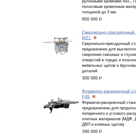
рулонными кромками АБС, П
полосовым кромочным мате
толщиной до 3 мм.
950 000
р.
Сверлильно-присадочный 
MZ1
Сверлильно-присадочный ст
предназначен для высокоточ
сверления сквозных и глухи
отверстий в торцах и плоско
мебельных щитов и брусков
деталей.
300 000
р.
Форматно-раскроечный ст
F45
Форматно-раскроечный стано
предназначены для продольн
поперечного и углового раск
плитных материалов (МДФ, 
ДВП и клееных щитов)
340 000
р.