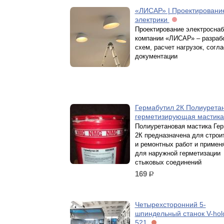
«ЛИСАР» | Проектировани
электрики
Проектирование электроснаб
компании «ЛИСАР» – разраб
схем, расчет нагрузок, согл
документации
Гермабутил 2К Полиурета
герметизирующая мастик
Полиуретановая мастика Ге
2К предназначена для строи
и ремонтных работ и примен
для наружной герметизации
стыковых соединений
169
р.
Четырехсторонний 5-
шпиндельный станок V-hol
521