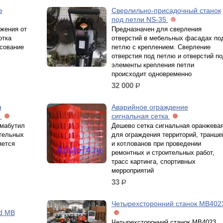
е
Сверлильно-присадочный станок
под петли NS-35
жения от
Предназначен для сверления
отка
отверстий в мебельных фасадах по
асование
петлю с креплением. Сверление
отверстия под петлю и отверстий по
элементы крепления петли
происходит одновременно
32 000
р.
н
Аварийное ограждение
а
сигнальная сетка
рмабутил
Дешево сетка сигнальная оранжева
тельных
для ограждения территорий, транше
яется
и котлованов при проведении
ремонтных и строительных работ,
трасс картинга, спортивных
мерроприятий
33
р.
Четырехсторонний станок MB402
d MB
Четырехсторонний станок MB4023