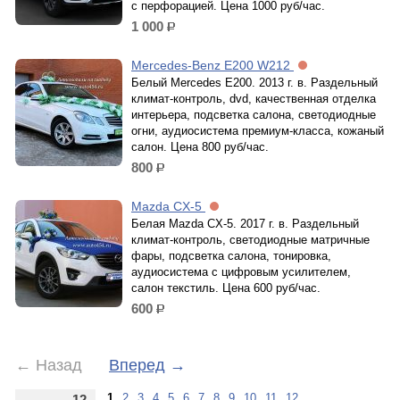
с перфорацией. Цена 1000 руб/час.
1 000
р.
Mercedes-Benz E200 W212
Белый Mercedes E200. 2013 г. в. Раздельный
климат-контроль, dvd, качественная отделка
интерьера, подсветка салона, светодиодные
огни, аудиосистема премиум-класса, кожаный
салон. Цена 800 руб/час.
800
р.
Mazda CX-5
Белая Mazda CX-5. 2017 г. в. Раздельный
климат-контроль, светодиодные матричные
фары, подсветка салона, тонировка,
аудиосистема с цифровым усилителем,
салон текстиль. Цена 600 руб/час.
600
р.
←
Назад
Вперед
→
1
2
3
4
5
6
7
8
9
10
11
12
12