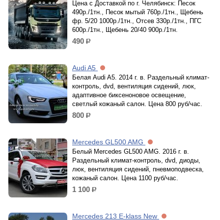
Цена с Доставкой по г. Челябинск: Песок
490р./1тн., Песок мытый 760р./1тн., Щебень
фр. 5/20 1000р./1тн., Отсев 330р./1тн., ПГС
600р./1тн., Щебень 20/40 900р./1тн.
490
р.
Audi A5
Белая Audi A5. 2014 г. в. Раздельный климат-
контроль, dvd, вентиляция сидений, люк,
адаптивное биксеноновое освещение,
светлый кожаный салон. Цена 800 руб/час.
800
р.
Mercedes GL500 AMG
Белый Mercedes GL500 AMG. 2016 г. в.
Раздельный климат-контроль, dvd, диоды,
люк, вентиляция сидений, пневмоподвеска,
кожаный салон. Цена 1100 руб/час.
1 100
р.
Mercedes 213 E-klass New