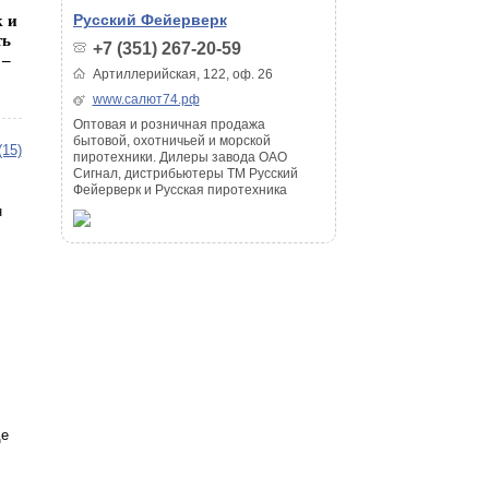
Русский Фейерверк
к и
ть
+7 (351) 267-20-59
 –
Артиллерийская, 122, оф. 26
www.салют74.рф
Оптовая и розничная продажа
бытовой, охотничьей и морской
(15)
пиротехники. Дилеры завода ОАО
Сигнал, дистрибьютеры ТМ Русский
Фейерверк и Русская пиротехника
н
де