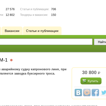
27 576
Статьи и публикации:
706
ги:
12 802
Тендеры и вакансии:
150
Вакансии
Статьи и публикации
ЛМ-1
 аварийному судну капронового линя, при
30 800
р.
вляется заводка буксирного троса.
Купить