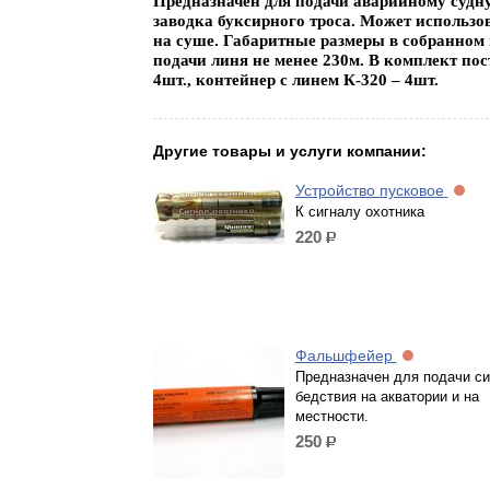
Предназначен для подачи аварийному судн
заводка буксирного троса. Может использов
на суше. Габаритные размеры в собранном в
подачи линя не менее 230м. В комплект пост
4шт., контейнер с линем К-320 – 4шт.
Другие товары и услуги компании:
Устройство пусковое
К сигналу охотника
220
р.
Фальшфейер
Предназначен для подачи си
бедствия на акватории и на
местности.
250
р.