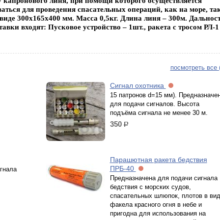
у капронового линя, при помощи которого осуществляется
аться для проведения спасательных операций, как на море, та
иде 300х165х400 мм. Масса 0,5кг. Длина линя – 300м. Дальнос
авки входят: Пусковое устройство – 1шт., ракета с тросом РЛ-1
посмотреть все 
Сигнал охотника
15 патронов d=15 мм). Предназначе
для подачи сигналов. Высота
подъёма сигнала не менее 30 м.
350
р.
Парашютная ракета бедствия
ПРБ-40
гнала
Предназначена для подачи сигнала
бедствия с морских судов,
спасательных шлюпок, плотов в ви
факела красного огня в небе и
пригодна для использования на