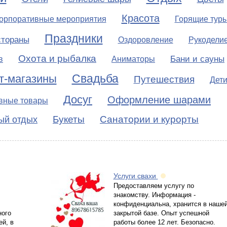
Красота
орпоративные мероприятия
Горящие тур
Праздники
стораны
Оздоровление
Рукодели
Охота и рыбалка
Бани и сауны
в
Аниматоры
Свадьба
т-магазины
Путешествия
Дет
Досуг
Оформление шарами
вные товары
Букеты
Санатории и курорты
ый отдых
Услуги свахи
Предоставляем услугу по
знакомству. Информация -
конфиденциальна, хранится в наше
ного
закрытой базе. Опыт успешной
й, в
работы более 12 лет. Безопасно.