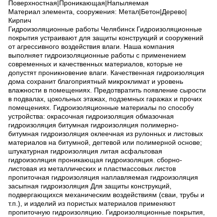
Поверхностная|Проникающая|Напыляемая
Материал элемента, сооружения: Метал|Бетон|Дерево|
Кирпич
Гидроизоляционные работы Челябинск Гидроизоляционные
покрытия устраивают для защиты конструкций и сооружений
от агрессивного воздействия влаги. Наша компания
выполняет гидроизоляционные работы с применением
современных и качественных материалов, которые не
допустят проникновение влаги. Качественная гидроизоляция
дома сохранит благоприятный микроклимат и уровень
влажности в помещениях. Предотвратить появление сырости
в подвалах, цокольных этажах, подземных гаражах и прочих
помещениях. Гидроизоляционные материалы по способу
устройства: окрасочная гидроизоляция обмазочная
гидроизоляция битумная гидроизоляция полимерно-
битумная гидроизоляция оклеечная из рулонных и листовых
материалов на битумной, дегтевой или полимерной основе;
штукатурная гидроизоляция литая асфальтовая
гидроизоляция проникающая гидроизоляция. сборно-
листовая из металлических и пластмассовых листов
пропиточная гидроизоляция наплавляемая гидроизоляция
засыпная гидроизоляция Для защиты конструкций,
подвергающихся механическим воздействиям (сваи, трубы и
т.п.), и изделий из пористых материалов применяют
пропиточную гидроизоляцию. Гидроизоляционные покрытия,