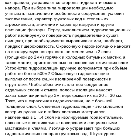
как правило, устраивают со стороны гидростатического
напора. При выборе типа гидроизоляции необходимо
учитывать назначение и особенности сооружения, условия
эксплуатации, характер грунтовых вод и степень их
агрессивности, значение и характер нагрузки и другие
влияющие факторы. Перед выполнением гидроизоляционных
работ изолируемую поверхность предварительно сушат,
очищают, при необходимости выравнивают или, наоборот,
придают шероховатость. Окрасочную гидроизоляцию наносят
на изолируемую поверхность не менее чем в 2 слоя
(толщиной до 2мм) горячих и холодных битумных мастик, а
также мастик, приготовленных на основе синтетических слом.
Устройство гидроизоляции вручную допускается при объёме
работ не более 500м2 Обмазочную гидроизоляцию
выполняют после сушки изолируемой поверхности и
огрунтовки. Чтобы обеспечить плотное соединение
отдельных слоев и стыков, полосы изоляции наносят
захватками шириной до 3м, перекрывая их на 20 ... 30 см.
Тоже, что и окрасочная гидроизоляция, но с большой
толщиной слоя. Оклеечная гидроизоляция - это сплошной
ковер их рулонных и гибких листовых материалов,
наклеенных в 1 ...4 слоя на изолируемые горизонтальные,
наклонные и вертикальные поверхности специальными
мастиками и клеями. Изоляцию устраивают при больших
гидростатических напорах грунтовых вод. Штукатурная