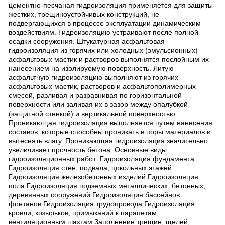
цементно-песчаная гидроизоляция применяется для защиты
жестких, трещиноустойчивых конструкций, не
подвергающихся в процессе эксплуатации динамическим
воздействиям. Гидроизоляцию устраивают после полной
осадки сооружения. Штукатурная асфальтовая
гидроизоляция из горячих или холодных (эмульсионных)
асфальтовых мастик и растворов выполнятся послойным их
нанесением на изолируемую поверхность. Литую
асфальтную гидроизоляцию выполняют из горячих
асфальтовых мастик, растворов и асфальтополимерных
смесей, разливая и разравнивая по горизонтальной
поверхности или заливая их в зазор между опалубкой
(защитной стенкой) и вертикальной поверхностью.
Проникающая гидроизоляция выполняется путем нанесения
составов, которые способны проникать в поры материалов и
вытеснять влагу. Проникающая гидроизоляция значительно
увеличивает прочность бетона. Основные виды
гидроизоляционных работ: Гидроизоляция фундамента
Гидроизоляция стен, подвала, цокольных этажей
Гидроизоляция железобетонных изделий Гидроизоляция
пола Гидроизоляция подземных металлических, бетонных,
деревянных сооружений Гидроизоляция бассейнов,
фонтанов Гидроизоляция трудопровода Гидроизоляция
кровли, козырьков, примыканий к парапетам,
вентиляционным шахтам Заполнение трещин, щелей,