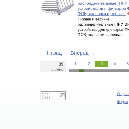
распределительные (НРУ,
устройства для фильтров 
ФОВ, колпачки щелевые
Нижние и верхние
распределительные (НРУ, В
устройства для фильтров Ф
ФОВ, колпачки щелевые
←
Назад
Вперед
→
39
1
2
3
4
5
страниц
О прое
Форум