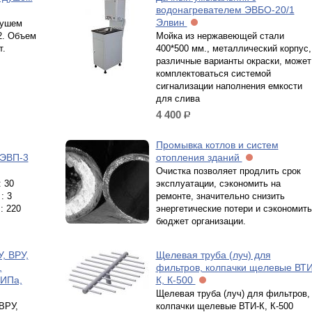
водонагревателем ЭВБО-20/1
Элвин
душем
2. Объем
Мойка из нержавеющей стали
т.
400*500 мм., металлический корпус,
различные варианты окраски, может
комплектоваться системой
сигнализации наполнения емкости
для слива
4 400
р.
Промывка котлов и систем
 ЭВП-3
отопления зданий
Очистка позволяет продлить срок
 30
эксплуатации, сэкономить на
: 3
ремонте, значительно снизить
: 220
энергетические потери и сэкономить
бюджет организации.
, ВРУ,
Щелевая труба (луч) для
,
фильтров, колпачки щелевые ВТИ
ФИПа,
К, К-500
Щелевая труба (луч) для фильтров,
ВРУ,
колпачки щелевые ВТИ-К, К-500