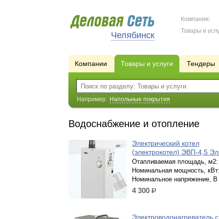
Компании:
Товары и услу
Челябинск
Компании
Товары и услуги
Тендеры
Например:
Напольные покрытия
Водоснабжение и отопление
Электрический котел
(электрокотел) ЭВП-4,5 Э
Отапливаемая площадь, м2:
Номинальная мощность, кВт:
Номинальное напряжение, В 
4 300
р.
Электроводонагреватель 