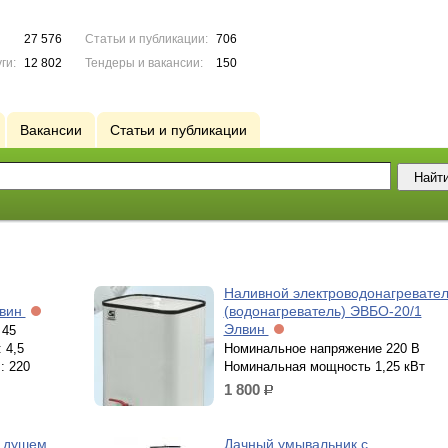
27 576
Статьи и публикации:
706
ги:
12 802
Тендеры и вакансии:
150
Вакансии
Статьи и публикации
Наливной электроводонагревате
лвин
(водонагреватель) ЭВБО-20/1
Элвин
 45
 4,5
Номинальное напряжение 220 В
: 220
Номинальная мощность 1,25 кВт
1 800
р.
с душем
Дачный умывальник с