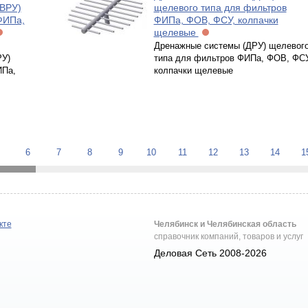
 ВРУ)
щелевого типа для фильтров
ФИПа,
ФИПа, ФОВ, ФСУ, колпачки
щелевые
Дренажные системы (ДРУ) щелевог
РУ)
типа для фильтров ФИПа, ФОВ, ФСУ
ИПа,
колпачки щелевые
6
7
8
9
10
11
12
13
14
1
кте
Челябинск и Челябинская область
справочник компаний, товаров и услуг
Деловая Сеть 2008-2026