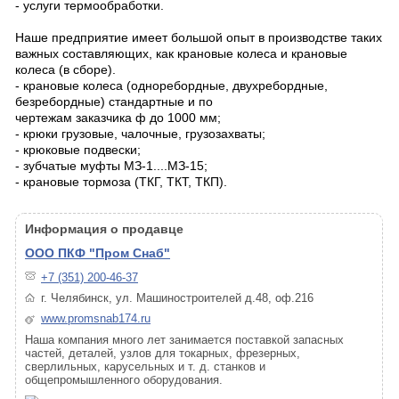
- услуги термообработки.
Наше предприятие имеет большой опыт в производстве таких
важных составляющих, как крановые колеса и крановые
колеса (в сборе).
- крановые колеса (одноребордные, двухребордные,
безребордные) стандартные и по
чертежам заказчика ф до 1000 мм;
- крюки грузовые, чалочные, грузозахваты;
- крюковые подвески;
- зубчатые муфты МЗ-1....МЗ-15;
- крановые тормоза (ТКГ, ТКТ, ТКП).
Информация о продавце
ООО ПКФ "Пром Снаб"
+7 (351) 200-46-37
г. Челябинск, ул. Машиностроителей д.48, оф.216
www.promsnab174.ru
Наша компания много лет занимается поставкой запасных
частей, деталей, узлов для токарных, фрезерных,
сверлильных, карусельных и т. д. станков и
общепромышленного оборудования.