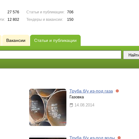
27 576
Статьи и публикации:
706
ги:
12 802
Тендеры и вакансии:
150
Вакансии
Статьи и публикации
Труба б/у из-под газа
Газовка
14.08.2014
Труба б/у из-под воды