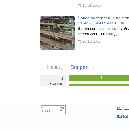
15.09.2015
Новое поступление на скл
4Х5МФС и 4Х5МФ1С
Доступная цена на сталь, б
ассортимент на складе
20.10.2016
←
Назад
Вперед
→
3
1
страницы
О прое
Форум