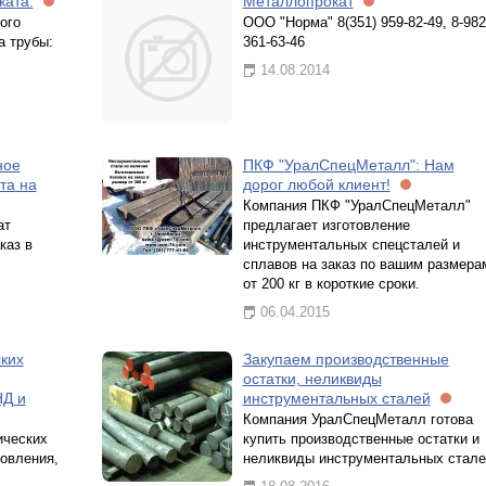
ката.
Металлопрокат
ого
ООО "Норма" 8(351) 959-82-49, 8-982
а трубы:
361-63-46
14.08.2014
ное
ПКФ "УралСпецМеталл": Нам
та на
дорог любой клиент!
Компания ПКФ "УралСпецМеталл"
ат
предлагает изготовление
каз в
инструментальных спецсталей и
сплавов на заказ по вашим размера
от 200 кг в короткие сроки.
06.04.2015
ких
Закупаем производственные
остатки, неликвиды
НД и
инструментальных сталей
Компания УралСпецМеталл готова
ических
купить производственные остатки и
товления,
неликвиды инструментальных стале